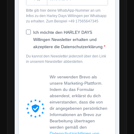
Bitte gib hier deine WhatsApp-Nummer an um
Infos zu den Harley Days Willingen per Whatsapp
zu erhalten. Zum Beispiel +49 17565647345
Ich möchte den HARLEY DAYS
Willingen Newsletter erhalten und
akzeptiere die Datenschutzerklärung.
Du kannst den Newsletter jederzeit über den Link
in unserem Newsletter abbestellen.
Wir verwenden Brevo als
unsere Marketing-Plattform.
Indem du das Formular
absendest, erklärst du dich
einverstanden, dass die von
dir angegebenen persönlichen
Informationen an Brevo zur
Bearbeitung übertragen
werden gemäß den
Datenschutzrichtlinien von