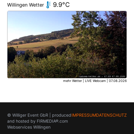
9.9°C
Willingen Wetter
mehr Wetter
|
LIVE Webcam
| 07.08.2026
© UPLAND-Wetter Willingen
© Williger Event GbR | produced
IMPRESSUM
DATENSCHUTZ
and hosted by FIRMEDIA®.com
Webservices Willingen