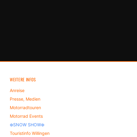
WEITERE INFOS
Anreise
Presse, Medien
Motorradtouren
Motorrad Events
❄️SNOW SHOW❄️
Touristinfo Willingen