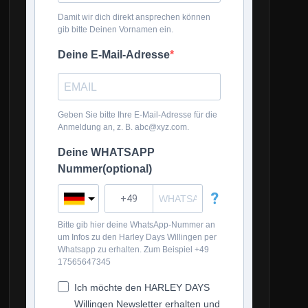
Damit wir dich direkt ansprechen können
gib bitte Deinen Vornamen ein.
Deine E-Mail-Adresse
Geben Sie bitte Ihre E-Mail-Adresse für die
Anmeldung an, z. B. abc@xyz.com.
Deine WHATSAPP
Nummer(optional)
?
Bitte gib hier deine WhatsApp-Nummer an
um Infos zu den Harley Days Willingen per
Whatsapp zu erhalten. Zum Beispiel +49
17565647345
Ich möchte den HARLEY DAYS
Willingen Newsletter erhalten und