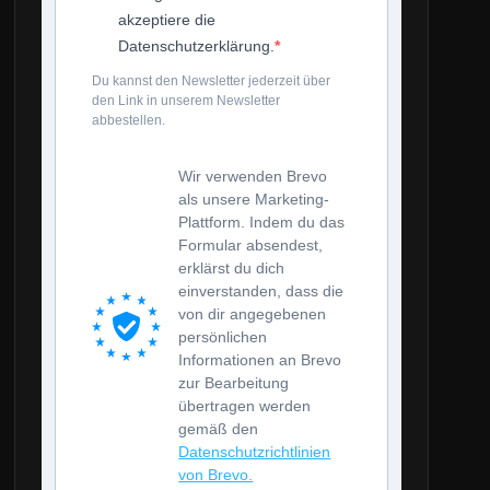
akzeptiere die
Datenschutzerklärung.
Du kannst den Newsletter jederzeit über
den Link in unserem Newsletter
abbestellen.
Wir verwenden Brevo
als unsere Marketing-
Plattform. Indem du das
Formular absendest,
erklärst du dich
einverstanden, dass die
von dir angegebenen
persönlichen
Informationen an Brevo
zur Bearbeitung
übertragen werden
gemäß den
Datenschutzrichtlinien
von Brevo.