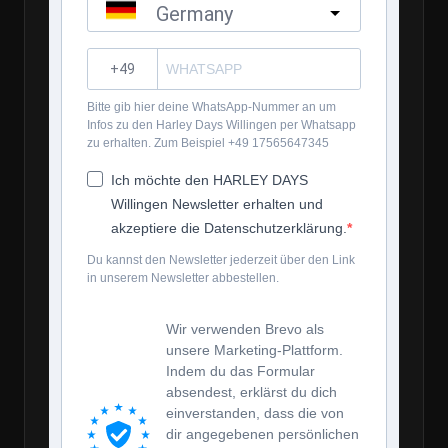
Germany
?
Bitte gib hier deine WhatsApp-Nummer an um
Infos zu den Harley Days Willingen per Whatsapp
zu erhalten. Zum Beispiel +49 17565647345
Ich möchte den HARLEY DAYS
Willingen Newsletter erhalten und
akzeptiere die Datenschutzerklärung.
Du kannst den Newsletter jederzeit über den Link
in unserem Newsletter abbestellen.
Wir verwenden Brevo als
unsere Marketing-Plattform.
Indem du das Formular
absendest, erklärst du dich
einverstanden, dass die von
dir angegebenen persönlichen