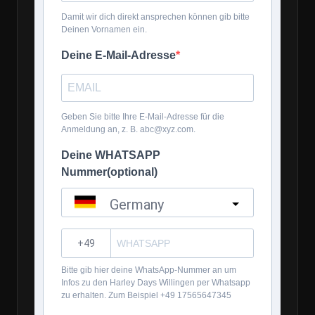
Damit wir dich direkt ansprechen können gib bitte
Deinen Vornamen ein.
Deine E-Mail-Adresse
Geben Sie bitte Ihre E-Mail-Adresse für die
Anmeldung an, z. B. abc@xyz.com.
Deine WHATSAPP
Nummer(optional)
Germany
?
Bitte gib hier deine WhatsApp-Nummer an um
Infos zu den Harley Days Willingen per Whatsapp
zu erhalten. Zum Beispiel +49 17565647345