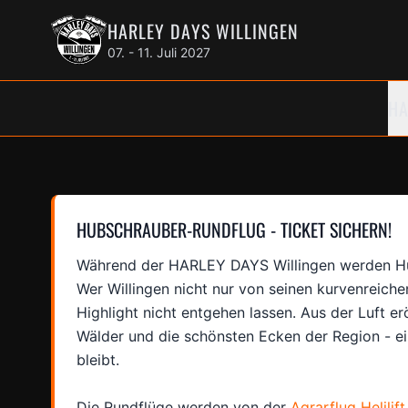
HARLEY DAYS WILLINGEN
07. - 11. Juli 2027
HA
HUBSCHRAUBER-RUNDFLUG - TICKET SICHERN!
Während der HARLEY DAYS Willingen werden Hu
Wer Willingen nicht nur von seinen kurvenreiche
Highlight nicht entgehen lassen. Aus der Luft e
Wälder und die schönsten Ecken der Region - ein
bleibt.
Die Rundflüge werden von der
Agrarflug Helili