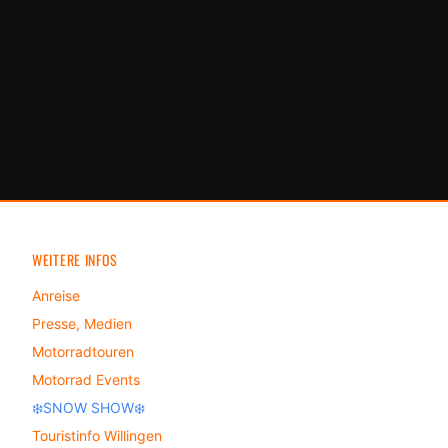
WEITERE INFOS
Anreise
Presse, Medien
Motorradtouren
Motorrad Events
❄️SNOW SHOW❄️
Touristinfo Willingen