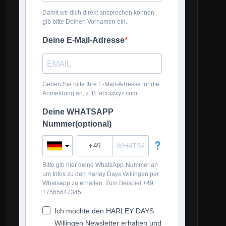
Damit wir dich direkt ansprechen können
gib bitte Deinen Vornamen ein.
Deine E-Mail-Adresse
Geben Sie bitte Ihre E-Mail-Adresse für die
Anmeldung an, z. B. abc@xyz.com.
Deine WHATSAPP
Nummer(optional)
?
Bitte gib hier deine WhatsApp-Nummer an
um Infos zu den Harley Days Willingen per
Whatsapp zu erhalten. Zum Beispiel +49
17565647345
Ich möchte den HARLEY DAYS
Willingen Newsletter erhalten und