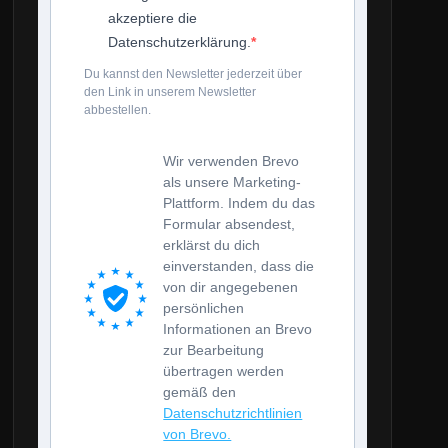
akzeptiere die
Datenschutzerklärung.
Du kannst den Newsletter jederzeit über
den Link in unserem Newsletter
abbestellen.
Wir verwenden Brevo
als unsere Marketing-
Plattform. Indem du das
Formular absendest,
erklärst du dich
einverstanden, dass die
von dir angegebenen
persönlichen
Informationen an Brevo
zur Bearbeitung
übertragen werden
gemäß den
Datenschutzrichtlinien
von Brevo.