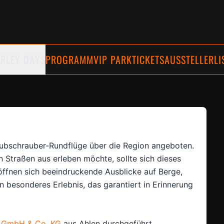
RLEY DAYS
PROGRAMM
VIP PARKTICKETS
AUSSTELLERLI
bschrauber-Rundflüge über die Region angeboten.
n Straßen aus erleben möchte, sollte sich dieses
röffnen sich beeindruckende Ausblicke auf Berge,
 besonderes Erlebnis, das garantiert in Erinnerung
ft GmbH & Co. KG
aus Ahlen durchgeführt.